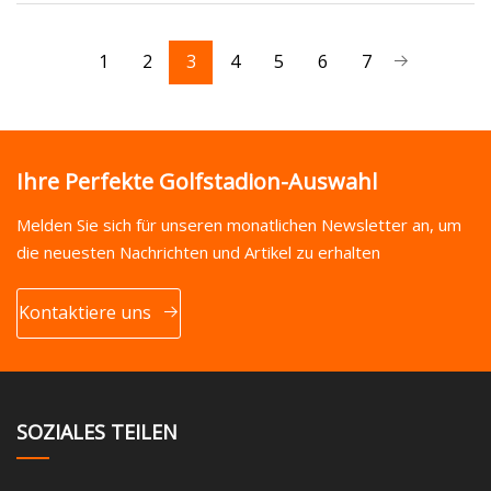
1
2
3
4
5
6
7
Ihre Perfekte Golfstadion-Auswahl
Melden Sie sich für unseren monatlichen Newsletter an, um
die neuesten Nachrichten und Artikel zu erhalten
Kontaktiere uns
SOZIALES TEILEN