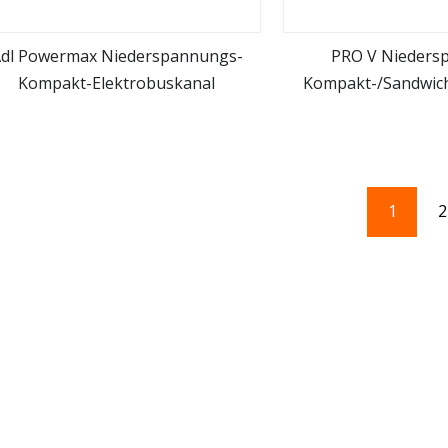
dl Powermax Niederspannungs-
PRO V Nieders
Kompakt-Elektrobuskanal
Kompakt-/Sandwic
mehr sehen
mehr se
Hz/60 
1
2