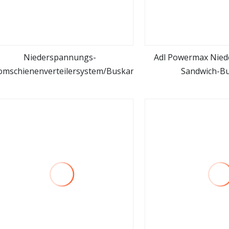
Niederspannungs-
Adl Powermax Nie
omschienenverteilersystem/Buskanal
Sandwich-B
mehr sehen
mehr se