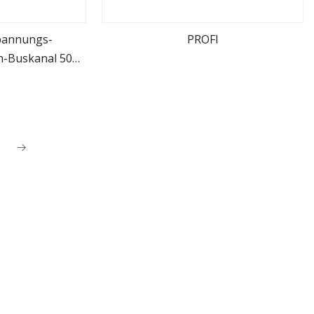
pannungs-
PROFI
h-Buskanal 50
hen
mehr sehen
Hz