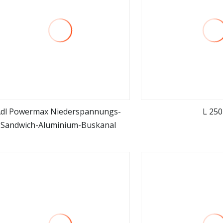
dl Powermax Niederspannungs-
L 250
Sandwich-Aluminium-Buskanal
mehr sehen
mehr se