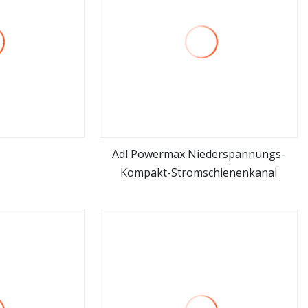
Adl Powermax Niederspannungs-
Kompakt-Stromschienenkanal
hen
mehr sehen