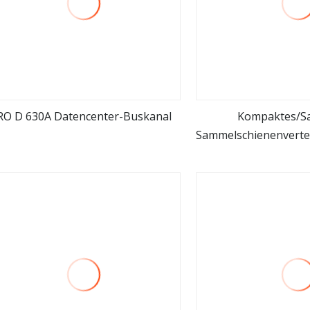
RO D 630A Datencenter-Buskanal
Kompaktes/S
Sammelschienenverte
mehr sehen
mehr se