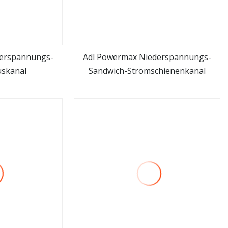
derspannungs-
Adl Powermax Niederspannungs-
uskanal
Sandwich-Stromschienenkanal
hen
mehr sehen