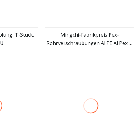
lung, T-Stück,
Mingchi-Fabrikpreis Pex-
 U
Rohrverschraubungen Al PE Al Pex Al
hen
mehr sehen
Pex-Rohrverschraubungen
Messingbeschläge