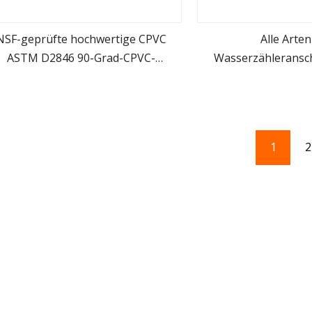
NSF-geprüfte hochwertige CPVC
Alle Arte
ASTM D2846 90-Grad-CPVC-
Wasserzähleransch
mehr sehen
mehr se
ohrverschraubung aus Kunststoff
Einsatz, Messing-P
Steckanschluss, Me
1
2