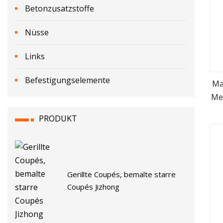
Betonzusatzstoffe
Nüsse
Links
Befestigungselemente
Ma
Me
PRODUKT
Gerillte Coupés, bemalte starre
Coupés Jizhong