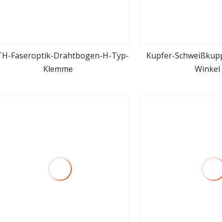
H-Faseroptik-Drahtbogen-H-Typ-
Kupfer-Schweißkupp
Klemme
Winkel
mehr sehen
mehr se