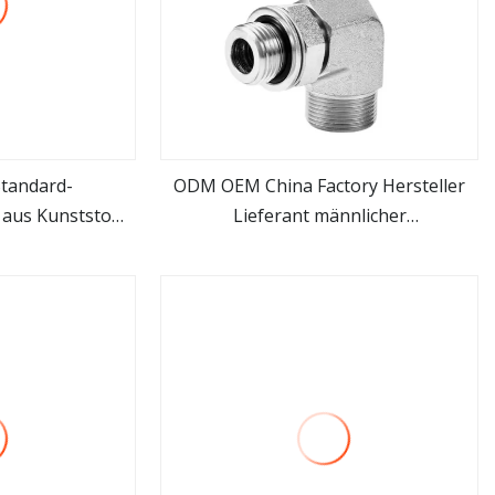
tandard-
ODM OEM China Factory Hersteller
aus Kunststoff
Lieferant männlicher
hen
mehr sehen
ststoff) für
Hydraulikschlauchanschluss
swasser
hydraulische Rohrverschraubung