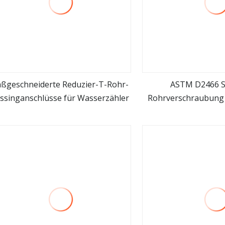
ßgeschneiderte Reduzier-T-Rohr-
ASTM D2466 S
ssinganschlüsse für Wasserzähler
Rohrverschraubung 
mehr sehen
mehr se
(PVC/CPVC/PPR/Kun
Versorgung