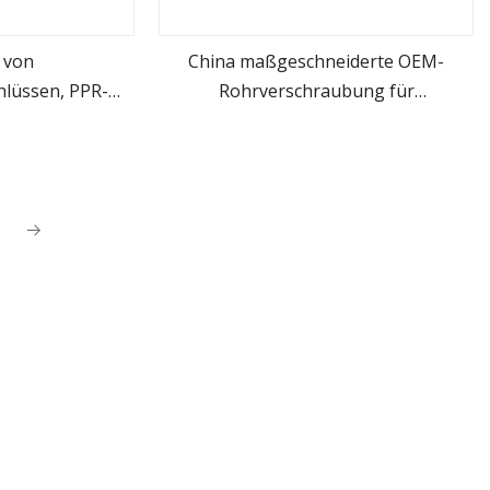
n von
China maßgeschneiderte OEM-
lüssen, PPR-
Rohrverschraubung für
hen
mehr sehen
ex-Anschluss,
Messinggussteile mit CNC-
ssinganschluss
Bearbeitung