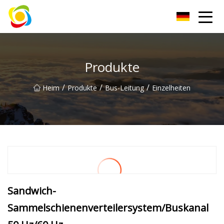
Jiangxi AISJY Group Co., Ltd
Produkte
/
/
/
Heim
Produkte
Bus-Leitung
Einzelheiten
Sandwich-
Sammelschienenverteilersystem/Buskanal