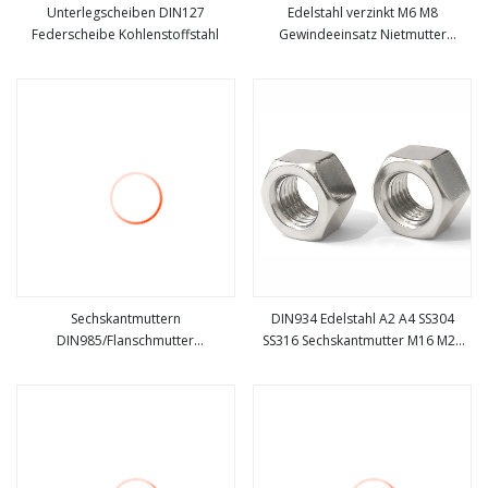
Unterlegscheiben DIN127
Edelstahl verzinkt M6 M8
Federscheibe Kohlenstoffstahl
Gewindeeinsatz Nietmutter
mehr sehen
mehr sehen
Flachkopf Blindnietmuttern
Sechskantmuttern
DIN934 Edelstahl A2 A4 SS304
DIN985/Flanschmutter
SS316 Sechskantmutter M16 M28
mehr sehen
mehr sehen
DIN6923/Sechskantmutter
M30 M12 M26 M40
DIN934/dünne
Mutter/Vierkantmutter
DIN557/Flügelmutter
DIN315/Nylon-Kontermutter/2h-
Mutter/T-Mutter/Überwurfmutter/