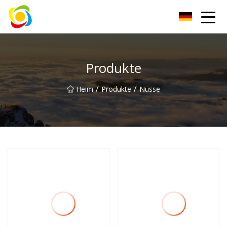
Jiangxi AISJY Group Co., Ltd
Produkte
/
/
Heim
Produkte
Nüsse