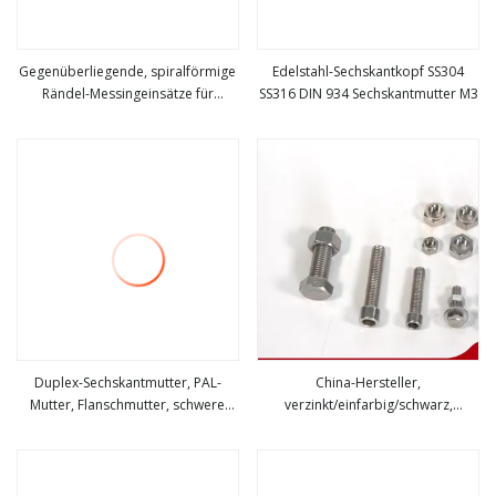
Gegenüberliegende, spiralförmige
Edelstahl-Sechskantkopf SS304
Rändel-Messingeinsätze für
SS316 DIN 934 Sechskantmutter M3
mehr sehen
mehr sehen
Thermoplaste
Duplex-Sechskantmutter, PAL-
China-Hersteller,
Mutter, Flanschmutter, schwere
verzinkt/einfarbig/schwarz,
mehr sehen
mehr sehen
Sechskantmutter, Sechskantmutter,
Gr4,8/Gr8,8/Gr10,9
Rundmutter, Schlitzmutter,
Sechskantmutter
Hastelloy-Mutter, Inconel-Mutter,
Incoloy-Mutter, 1.4529-Mutter