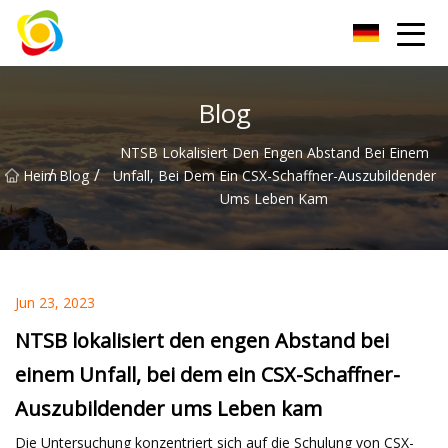
Jiangxi AISJY Group Co., Ltd
Blog
NTSB Lokalisiert Den Engen Abstand Bei Einem
/
/
Heim
Blog
Unfall, Bei Dem Ein CSX-Schaffner-Auszubildender
Ums Leben Kam
Jun 23, 2023
NTSB lokalisiert den engen Abstand bei
einem Unfall, bei dem ein CSX-Schaffner-
Auszubildender ums Leben kam
Die Untersuchung konzentriert sich auf die Schulung von CSX-