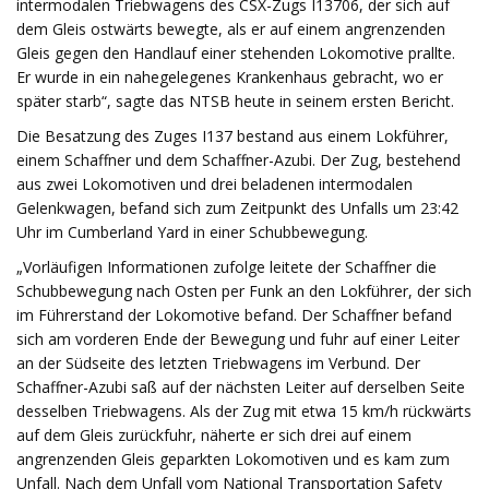
intermodalen Triebwagens des CSX-Zugs I13706, der sich auf
dem Gleis ostwärts bewegte, als er auf einem angrenzenden
Gleis gegen den Handlauf einer stehenden Lokomotive prallte.
Er wurde in ein nahegelegenes Krankenhaus gebracht, wo er
später starb“, sagte das NTSB heute in seinem ersten Bericht.
Die Besatzung des Zuges I137 bestand aus einem Lokführer,
einem Schaffner und dem Schaffner-Azubi. Der Zug, bestehend
aus zwei Lokomotiven und drei beladenen intermodalen
Gelenkwagen, befand sich zum Zeitpunkt des Unfalls um 23:42
Uhr im Cumberland Yard in einer Schubbewegung.
„Vorläufigen Informationen zufolge leitete der Schaffner die
Schubbewegung nach Osten per Funk an den Lokführer, der sich
im Führerstand der Lokomotive befand. Der Schaffner befand
sich am vorderen Ende der Bewegung und fuhr auf einer Leiter
an der Südseite des letzten Triebwagens im Verbund. Der
Schaffner-Azubi saß auf der nächsten Leiter auf derselben Seite
desselben Triebwagens. Als der Zug mit etwa 15 km/h rückwärts
auf dem Gleis zurückfuhr, näherte er sich drei auf einem
angrenzenden Gleis geparkten Lokomotiven und es kam zum
Unfall. Nach dem Unfall vom National Transportation Safety