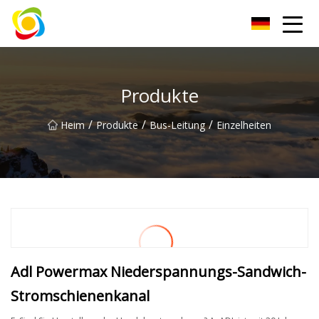
Jiangxi AISJY Group Co., Ltd
Produkte
/
/
/
Heim
Produkte
Bus-Leitung
Einzelheiten
Adl Powermax Niederspannungs-Sandwich-
Stromschienenkanal