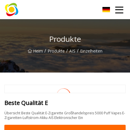
Jiangxi AISJY Group Co., Ltd
Produkte
/
/
/
Heim
Produkte
AIS
Einzelheiten
Beste Qualität E
Übersicht Beste Qualität E-Zigarette Großhandelspreis 5000 Puff Vapes E-
Zigaretten-Luftstrom-Akku AIS Elektronischer Ein