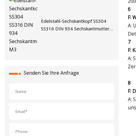
200
6
F: 
Edelstahl-Sechskantkopf SS304
A: 
SS316 DIN 934 Sechskantmutter
Det
M3
7
F: 
A: 
Zer
Senden Sie Ihre Anfrage
8
F: 
A: 
uns