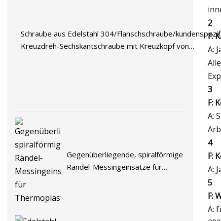
inn
2
Schraube aus Edelstahl 304/Flanschschraube/kundenspezif
F: 
Kreuzdreh-Sechskantschraube mit Kreuzkopf von
A: 
Philips/Schweißschraube/Flanschschraube/Schmiedebefest
All
Exp
3
F: 
A: 
Arb
4
Gegenüberliegende, spiralförmige
F: 
Rändel-Messingeinsätze für
A: 
Thermoplaste
5
F: 
A: 