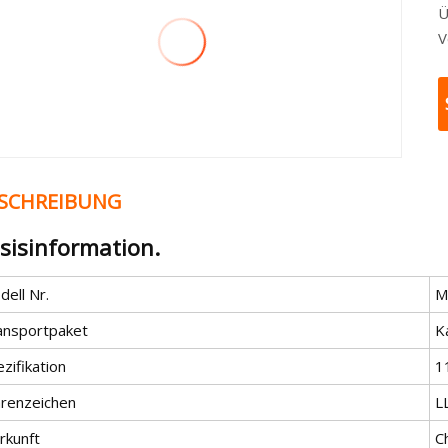
Ü
V
SCHREIBUNG
sisinformation.
ell Nr.
M
ansportpaket
K
zifikation
1
renzeichen
L
rkunft
C