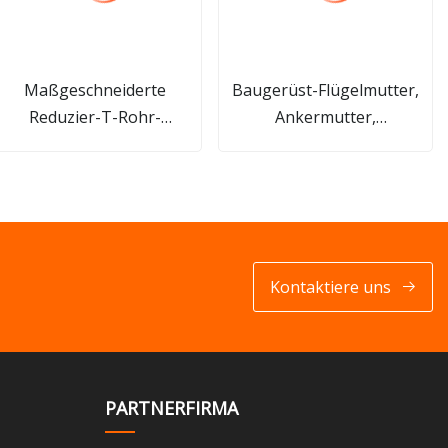
Maßgeschneiderte
Baugerüst-Flügelmutter,
Reduzier-T-Rohr-
Ankermutter,
Messinganschlüsse für
Zugstangenmutter,
Wasserzähler
Plattenmutter, Zugstangen-
Kombinationsmutter für
Schalungssystem
Kontaktiere uns
PARTNERFIRMA