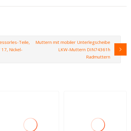
ssorles-Teile,
Muttern mit mobiler Unterlegscheibe
17, Nickel-
LKW-Muttern DIN74361h
Radmuttern