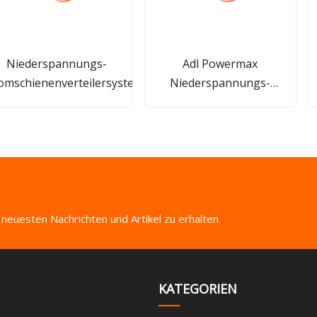
Niederspannungs-
Adl Powermax
omschienenverteilersystem/Buskanal
Niederspannungs-
Sandwich-Aluminium-
Buskanal
 neuesten Nachrichten und Artikel zu erhalten
KATEGORIEN