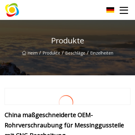
Jiangxi AISJY Group Co., Ltd
Produkte
/
/
/
Heim
Produkte
Beschläge
Einzelheiten
China maßgeschneiderte OEM-
Rohrverschraubung für Messinggussteile