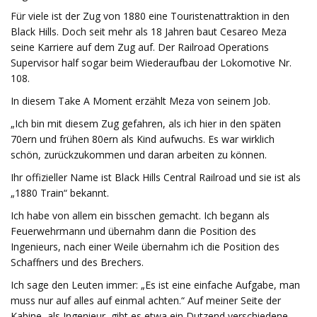
Für viele ist der Zug von 1880 eine Touristenattraktion in den
Black Hills. Doch seit mehr als 18 Jahren baut Cesareo Meza
seine Karriere auf dem Zug auf. Der Railroad Operations
Supervisor half sogar beim Wiederaufbau der Lokomotive Nr.
108.
In diesem Take A Moment erzählt Meza von seinem Job.
„Ich bin mit diesem Zug gefahren, als ich hier in den späten
70ern und frühen 80ern als Kind aufwuchs. Es war wirklich
schön, zurückzukommen und daran arbeiten zu können.
Ihr offizieller Name ist Black Hills Central Railroad und sie ist als
„1880 Train“ bekannt.
Ich habe von allem ein bisschen gemacht. Ich begann als
Feuerwehrmann und übernahm dann die Position des
Ingenieurs, nach einer Weile übernahm ich die Position des
Schaffners und des Brechers.
Ich sage den Leuten immer: „Es ist eine einfache Aufgabe, man
muss nur auf alles auf einmal achten.“ Auf meiner Seite der
Kabine, als Ingenieur, gibt es etwa ein Dutzend verschiedene