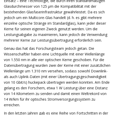
Einsatz – eine Technologie, die durch ihren standardmäßigen
Glasdurchmesser von 125 μm die Kompatibilität mit der
bestehenden Glasfaserinfrastruktur gewährleistet. Da es sich
jedoch um ein Multicore-Glas handelt (d. h. es gibt mehrere
einzelne optische Stränge im Standardglas), kann jeder dieser
Kerne für seinen eigenen Zweck genutzt werden. Um die
Leistungsabgabe zu maximieren, kann jedoch die Verwendung
mehrerer Kerne zur Leistungsübertragung erforderlich sein.
Genau das hat das Forschungsteam jedoch getan. Die
Wissenschaftler haben eine Lichtquelle mit einer Wellenlänge
von 1.550 nm in alle vier optischen Kerne geschoben. Für die
Datenübertragung wurden zwei der Kerne mit einer zusätzlichen
Wellenlänge um 1.310 nm versehen, sodass sowohl Downlink-
als auch Uplink-Daten (mit einer Übertragungsgeschwindigkeit
von 10 Gbit/s) huckepack übertragen werden konnten. Am Ende
gelang es den Forschern, etwa 1 W Leistung über eine Distanz
von 14 Kilometern zu senden und damit einen Weltrekord von
14 W/km für ihr optisches Stromversorgungssystem zu
erreichen.
In den letzten Jahren gab es eine Reihe von Fortschritten in der