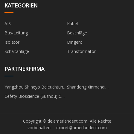
KATEGORIEN
AIS
Kabel
Bus-Leitung
Beschläge
Isolator
Dirigent
Schaltanlage
Transformator
PARTNERFIRMA
Yangzhou Shineyo Beleuchtung
Shandong Xinmandi
Technologie Co., Ltd
International Handel Co., Ltd
Cefety Bioscience (Suzhou) Co.,
Ltd.
Copyright © de.amerlandent.com, Alle Rechte
vorbehalten.
export@amerlandent.com