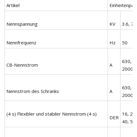
Artikel
Einheitenpa
Nennspannung
KV
3.6, 7.
Nennfrequenz
Hz
50
630, 1
CB-Nennstrom
A
2000, 
630, 1
Nennstrom des Schranks
A
2000, 
(4 s) Flexibler und stabiler Nennstrom (4 s)
16, 20,
DER
40, 50