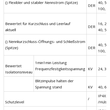
() Flexibler und stabiler Nennstrom (Spitze)
40, 50,
DER
100, 1
Bewertet für Kurzschluss und Leerlauf
16, 20,
DER
aktuell
40, 50
() Nennkurzschluss-Öffnungs- und Schließstrom
40, 50,
(Spitze)
DER
100, 1
1min1min Leistung
Bewertet
Frequenzfestigkeitsspannung
KV
24, 32,
Isolationsniveau
Blitzimpulse halten der
Spannung stand
KV
40, 60,
IP4X
/
Schutzlevel
/Hülse