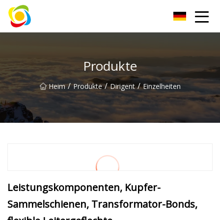
Jiangxi AISJY Group Co., Ltd
Produkte
/
/
/
Heim
Produkte
Dirigent
Einzelheiten
Leistungskomponenten, Kupfer-
Sammelschienen, Transformator-Bonds,